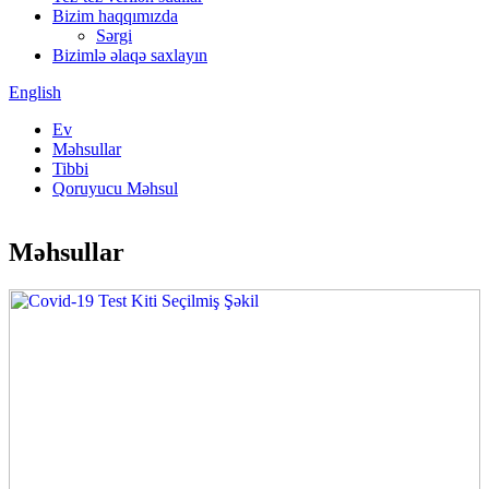
Bizim haqqımızda
Sərgi
Bizimlə əlaqə saxlayın
English
Ev
Məhsullar
Tibbi
Qoruyucu Məhsul
Məhsullar