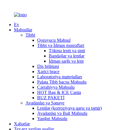
Ev
Məhsullar
Tibbi
Qoruyucu Məhsul
Tibbi və İdman məsrəfləri
Tökmə lenti və şinti
Bandajlar və lentlər
İdman sarğı və lent
Diş bölməsi
Xarici brace
Laboratoriya materialları
Palata Tibb bacısı Məhsulu
Cərrahiyyə Məhsulu
HOT Bag & ICE Çanta
BUZ PAKETİ
Avadanlıq və Sənaye
Lentlər (korroziyaya qarşı və təmir)
Avadanlıq və Bağ Məhsulu
Yanğın Məhsulu
Xəbərlər
Tez-tez verilən suallar