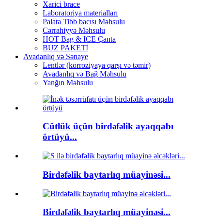
Xarici brace
Laboratoriya materialları
Palata Tibb bacısı Məhsulu
Cərrahiyyə Məhsulu
HOT Bag & ICE Çanta
BUZ PAKETİ
Avadanlıq və Sənaye
Lentlər (korroziyaya qarşı və təmir)
Avadanlıq və Bağ Məhsulu
Yanğın Məhsulu
Cütlük üçün birdəfəlik ayaqqabı
örtüyü...
Birdəfəlik baytarlıq müayinəsi...
Birdəfəlik baytarlıq müayinəsi...