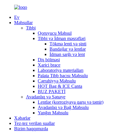
Ev
Məhsullar
Tibbi
Qoruyucu Məhsul
Tibbi və İdman məsrəfləri
Tökmə lenti və şinti
Bandajlar və lentlər
İdman sarğı və lent
Diş bölməsi
Xarici brace
Laboratoriya materialları
Palata Tibb bacısı Məhsulu
Cərrahiyyə Məhsulu
HOT Bag & ICE Çanta
BUZ PAKETİ
Avadanlıq və Sənaye
Lentlər (korroziyaya qarşı və təmir)
Avadanlıq və Bağ Məhsulu
Yanğın Məhsulu
Xəbərlər
Tez-tez verilən suallar
Bizim haqqımızda