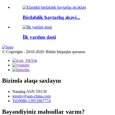
Birdəfəlik baytarlıq əlcəyi...
İlk yardım dəsti
© Copyright - 2010-2020: Bütün hüquqlar qorunur.
Bizimlə əlaqə saxlayın
Nanjing ASN TECH
jeremy@asn-china.com
Tel:0086-13951867774
Bəyəndiyiniz məhsullar varmı?