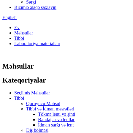
Sərgi
Bizimlə əlaqə saxlayın
English
Ev
Məhsullar
Tibbi
Laboratoriya materialları
Məhsullar
Kateqoriyalar
Seçilmiş Məhsullar
Tibbi
Qoruyucu Məhsul
Tibbi və İdman məsrəfləri
Tökmə lenti və şinti
Bandajlar və lentlər
İdman sarğı və lent
Diş bölməsi