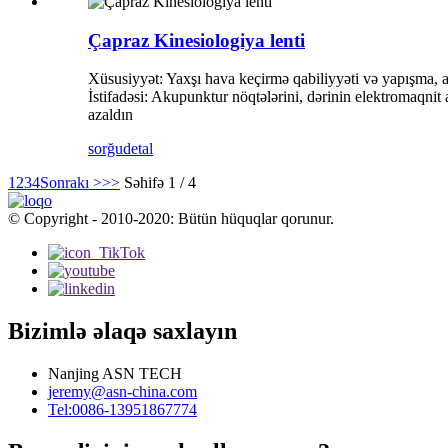
Çapraz Kinesiologiya lenti
Xüsusiyyət: Yaxşı hava keçirmə qabiliyyəti və yapışma, a
İstifadəsi: Akupunktur nöqtələrini, dərinin elektromaqnit
azaldın
sorğu
detal
1
2
3
4
Sonrakı >
>>
Səhifə 1 / 4
© Copyright - 2010-2020: Bütün hüquqlar qorunur.
Bizimlə əlaqə saxlayın
Nanjing ASN TECH
jeremy@asn-china.com
Tel:0086-13951867774