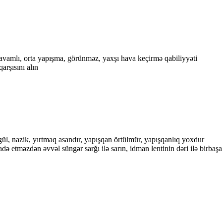
vamlı, orta yapışma, görünməz, yaxşı hava keçirmə qabiliyyəti
qarşısını alın
gül, nazik, yırtmaq asandır, yapışqan örtülmür, yapışqanlıq yoxdur
ifadə etməzdən əvvəl süngər sarğı ilə sarın, idman lentinin dəri ilə birb