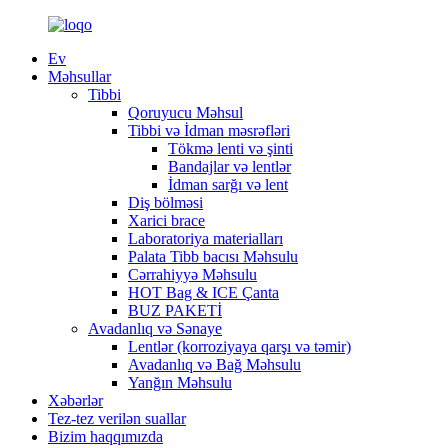
Ev
Məhsullar
Tibbi
Qoruyucu Məhsul
Tibbi və İdman məsrəfləri
Tökmə lenti və şinti
Bandajlar və lentlər
İdman sarğı və lent
Diş bölməsi
Xarici brace
Laboratoriya materialları
Palata Tibb bacısı Məhsulu
Cərrahiyyə Məhsulu
HOT Bag & ICE Çanta
BUZ PAKETİ
Avadanlıq və Sənaye
Lentlər (korroziyaya qarşı və təmir)
Avadanlıq və Bağ Məhsulu
Yanğın Məhsulu
Xəbərlər
Tez-tez verilən suallar
Bizim haqqımızda