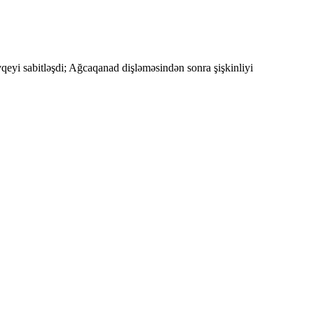
övqeyi sabitləşdi; Ağcaqanad dişləməsindən sonra şişkinliyi