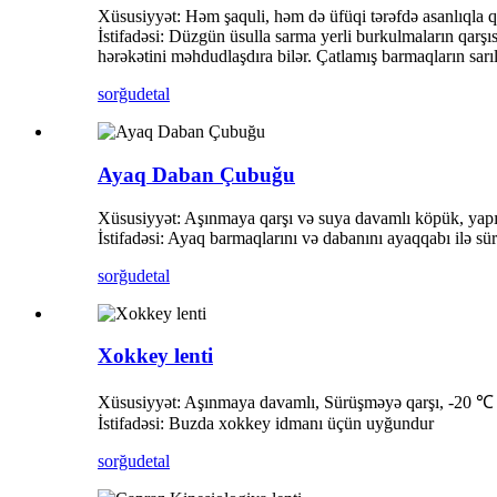
Xüsusiyyət: Həm şaquli, həm də üfüqi tərəfdə asanlıqla qo
İstifadəsi: Düzgün üsulla sarma yerli burkulmaların qarş
hərəkətini məhdudlaşdıra bilər. Çatlamış barmaqların sarıl
sorğu
detal
Ayaq Daban Çubuğu
Xüsusiyyət: Aşınmaya qarşı və suya davamlı köpük, yapışq
İstifadəsi: Ayaq barmaqlarını və dabanını ayaqqabı ilə 
sorğu
detal
Xokkey lenti
Xüsusiyyət: Aşınmaya davamlı, Sürüşməyə qarşı, -20 ℃ 
İstifadəsi: Buzda xokkey idmanı üçün uyğundur
sorğu
detal