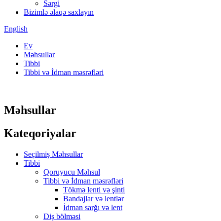
Sərgi
Bizimlə əlaqə saxlayın
English
Ev
Məhsullar
Tibbi
Tibbi və İdman məsrəfləri
Məhsullar
Kateqoriyalar
Seçilmiş Məhsullar
Tibbi
Qoruyucu Məhsul
Tibbi və İdman məsrəfləri
Tökmə lenti və şinti
Bandajlar və lentlər
İdman sarğı və lent
Diş bölməsi