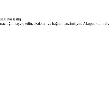
şağı həssaslıq
 axıcılığını təşviq edin, əzələləri və bağları tənzimləyin; Akupunktur m