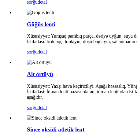
sorğu
detal
Göğüs lenti
Xüsusiyyət: Yumşaq pambıq parça, dəriyə uyğun, suya da
İstifadəsi: fırıldaqçı toplayın, döşü bağlayın, sallanmanın 
sorğu
detal
Alt örtüyü
Xüsusiyyət: Yaxşı hava keçiriciliyi, Aşağı həssaslıq, Yün
İstifadəsi: İdman lenti bazası olaraq, idman lentindən ist
aşağıdır.
sorğu
detal
Since oksidi atletik lent