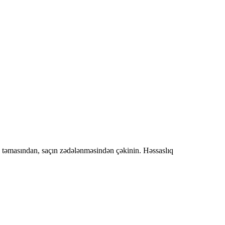
aşa təmasından, saçın zədələnməsindən çəkinin. Həssaslıq