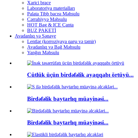
Xarici brace
Laboratoriya materialları
Palata Tibb bacısı Məhsulu
Cərrahiyyə Məhsulu
HOT Bag & ICE Çanta
BUZ PAKETİ
Avadanlıq və Sənaye
Lentlər (korroziyaya qarşı və təmir)
Avadanlıq və Bağ Məhsulu
Yanğın Məhsulu
Cütlük üçün birdəfəlik ayaqqabı örtüyü...
Birdəfəlik baytarlıq müayinəsi...
Birdəfəlik baytarlıq müayinəsi...