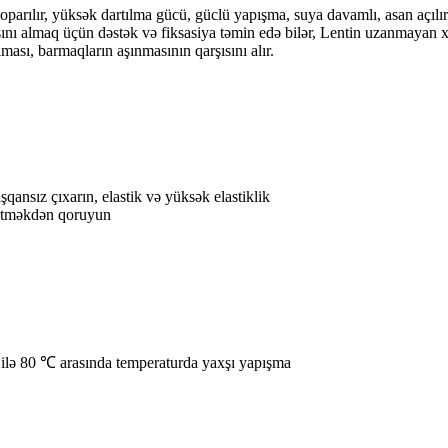
parılır, yüksək dartılma gücü, güclü yapışma, suya davamlı, asan açılır
ısını almaq üçün dəstək və fiksasiya təmin edə bilər, Lentin uzanmayan 
ması, barmaqların aşınmasının qarşısını alır.
ansız çıxarın, elastik və yüksək elastiklik
sürtməkdən qoruyun
ilə 80 ℃ arasında temperaturda yaxşı yapışma