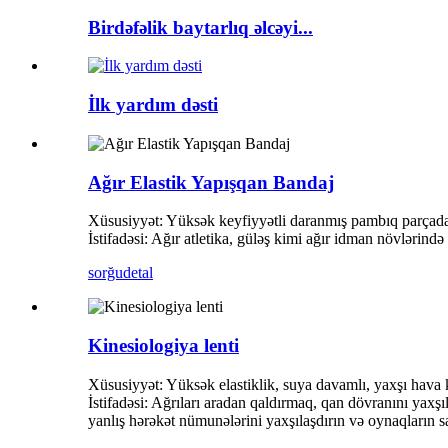
Birdəfəlik baytarlıq əlcəyi...
İlk yardım dəsti
Ağır Elastik Yapışqan Bandaj
Xüsusiyyət: Yüksək keyfiyyətli daranmış pambıq parçadan 
İstifadəsi: Ağır atletika, güləş kimi ağır idman növlərində 
sorğu
detal
Kinesiologiya lenti
Xüsusiyyət: Yüksək elastiklik, suya davamlı, yaxşı hava 
İstifadəsi: Ağrıları aradan qaldırmaq, qan dövranını yax
yanlış hərəkət nümunələrini yaxşılaşdırın və oynaqların sab