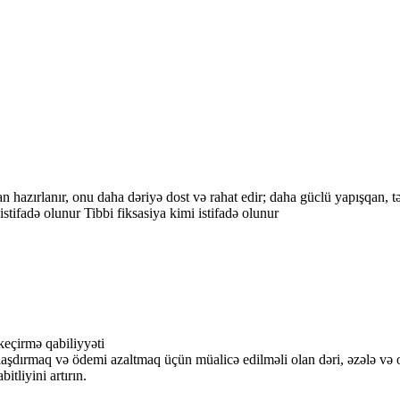
hazırlanır, onu daha dəriyə dost və rahat edir; daha güclü yapışqan, tə
istifadə olunur Tibbi fiksasiya kimi istifadə olunur
keçirmə qabiliyyəti
şılaşdırmaq və ödemi azaltmaq üçün müalicə edilməli olan dəri, əzələ və
itliyini artırın.