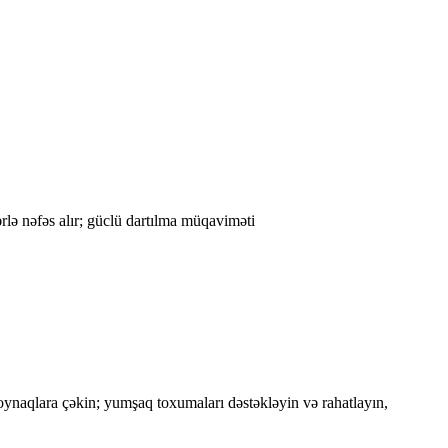
rlə nəfəs alır; güclü dartılma müqaviməti
 oynaqlara çəkin; yumşaq toxumaları dəstəkləyin və rahatlayın,