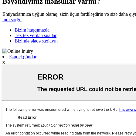
Bəyəndiyiniz məhsullar varmı?
Ehtiyaclarınıza uyğun olaraq, sizin üçün fərdiləşdirin və sizə daha qi
indi sorğu
Bizim haqqımızda
Tez-tez verilən suallar
Bizimlə əlaqə saxlayın
E-poçt göndər
x